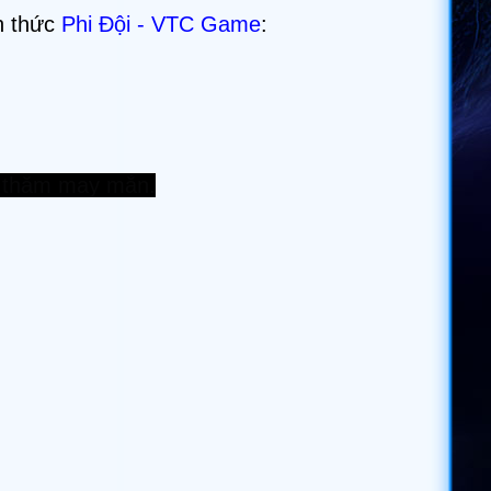
h thức
Phi Đội - VTC Game
:
ốc thăm may mắn.