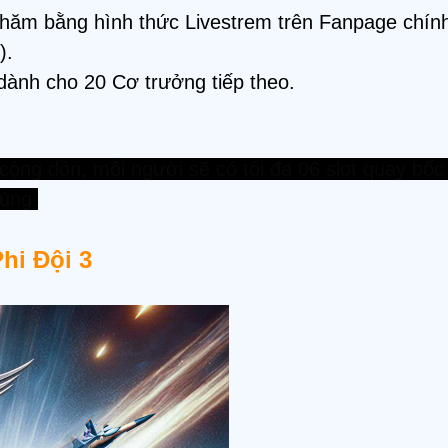
thăm bằng hình thức Livestrem trên Fanpage chín
).
 dành cho 20 Cơ trưởng tiếp theo.
 cộng dồn, mỗi người sẽ có tối đa 06 slot quay b
cùng.
hi Đội 3