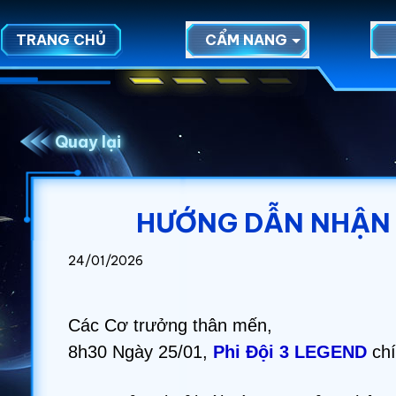
TRANG CHỦ
CẨM NANG
Quay lại
HƯỚNG DẪN NHẬN Q
24/01/2026
Các Cơ trưởng thân mến,
8h30 Ngày 25/01,
Phi Đội 3 LEGEND
chí