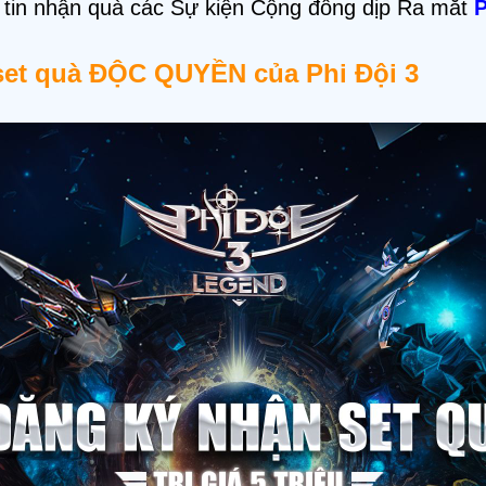
g tin nhận quà các Sự kiện Cộng đồng dịp Ra mắt
P
 set quà ĐỘC QUYỀN của Phi Đội 3