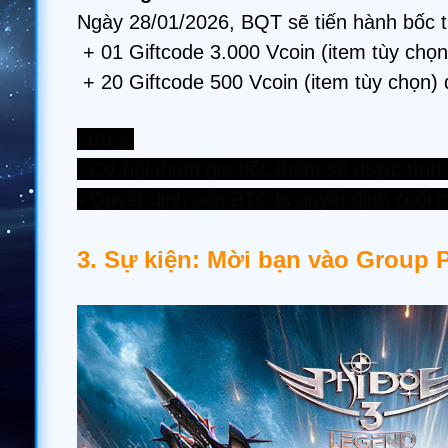
Ngày 28/01/2026, BQT sẽ tiến hành bốc 
+ 01 Giftcode 3.000 Vcoin (item tùy chọn
+
20 Giftcode 500 Vcoin (item tùy chọn)
Lưu ý:
- Cơ hội tham gia bốc thăm sẽ được tính
- Quyết định của BTC là quyết định cuối 
3. Sự kiện: Mời bạn vào Group P