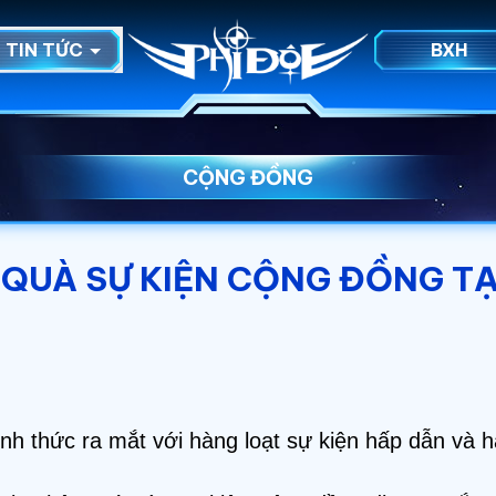
TIN TỨC
BXH
CỘNG ĐỒNG
UÀ SỰ KIỆN CỘNG ĐỒNG TẠI
nh thức ra mắt với hàng loạt sự kiện hấp dẫn và h