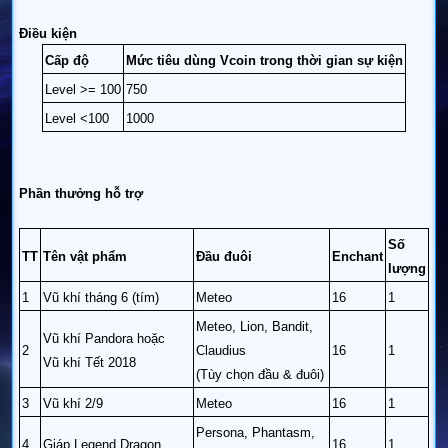
Điều kiện
Cấp độ
Mức tiêu dùng Vcoin trong thời gian sự kiện
Level >= 100
750
Level <100
1000
Phần thưởng hỗ trợ
Số
TT
Tên vật phẩm
Đầu đuôi
Enchant
lượng
1
Vũ khí tháng 6 (tím)
Meteo
16
1
Meteo, Lion, Bandit,
Vũ khí Pandora hoặc
2
Claudius
16
1
Vũ khí Tết 2018
(Tùy chọn đầu & đuôi)
3
Vũ khí 2/9
Meteo
16
1
Persona, Phantasm,
4
Giáp Legend Dragon
16
1