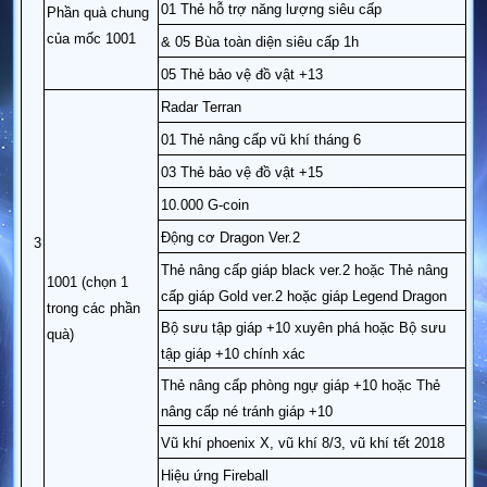
01 Thẻ hỗ trợ năng lượng siêu cấp
Phần quà chung
của mốc 1001
& 05 Bùa toàn diện siêu cấp 1h
05 Thẻ bảo vệ đồ vật +13
Radar Terran
01 Thẻ nâng cấp vũ khí tháng 6
03 Thẻ bảo vệ đồ vật +15
10.000 G-coin
Động cơ Dragon Ver.2
3
Thẻ nâng cấp giáp black ver.2 hoặc Thẻ nâng
1001 (chọn 1
cấp giáp Gold ver.2 hoặc giáp Legend Dragon
trong các phần
Bộ sưu tập giáp +10 xuyên phá hoặc Bộ sưu
quà)
tập giáp +10 chính xác
Thẻ nâng cấp phòng ngự giáp +10 hoặc Thẻ
nâng cấp né tránh giáp +10
Vũ khí phoenix X, vũ khí 8/3, vũ khí tết 2018
Hiệu ứng Fireball