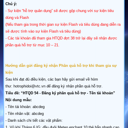
Chú ý:
- Sự kiện “hỗ trợ quân dụng” sẽ được gộp chung với sự kiện tiêu
dùng và Flash
​(Nếu tham gia trong thời gian sự kiện Flash và tiêu dùng đang diễn ra
sẽ được tính vào sự kiện Flash và tiêu dùng)
- Các tài khoản đã tham gia HTQD đợt 38 trở lại đây sẽ nhận được
phần quà hỗ trợ từ mục 10 – 21.
​Hướng dẫn gửi đăng ký nhận Phần quà hỗ trợ khi tham gia sự
kiện
Sau khi đạt đủ điều kiện, các bạn hãy gửi email về hòm
thư: hotrophidoi@vtc.vn để đăng ký nhận phần quà hỗ trợ.
Tiêu đề: “HTQD 54 - Đăng ký phần quà hỗ trợ - Tên tài khoản”
Nội dung mẫu:
- Tên tài khoản: abcdeg
- Tên nhân vật: abcdeg
- Danh sách chi tiết các vật phẩm:
1. Vũ khí Tháng 6 IG: đầu đuôi Meteo enchant 10 thẻ bắn nhanh cao