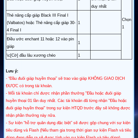
duy nhất
Thẻ nâng cấp giáp Black III Final I
Chọn
(Valbatos) hoặc Thẻ nâng cấp giáp 30-
1
1
4 Final I
Điều ước enchant 11 hoặc 12 vào pin
1
giáp
\c[Cờ] đầu lâu xương chéo
1
Lưu ý:
- “Đầu đuôi giáp huyền thoại” sẽ trao vào giáp KHÔNG GIAO DỊCH
ĐƯỢC có trong tài khoản.
- Mỗi tài khoản chỉ được nhận phần thưởng "Đầu hoặc đuôi giáp
huyền thoại 01 lần duy nhất. Các tài khoản đã từng nhận "Đầu hoặc
đuôi giáp huyền thoại" trong sự kiện HTQD trước đây sẽ không được
nhận phần thưởng này nữa.
- Sự kiện “hỗ trợ quân dụng đặc biệt” sẽ được gộp chung với sự kiện
tiêu dùng và Flash (Nếu tham gia trong thời gian sự kiện Flash và tiêu
dùng đang diễn ra sẽ được tính vào sự kiện Flash và tiêu dùng)