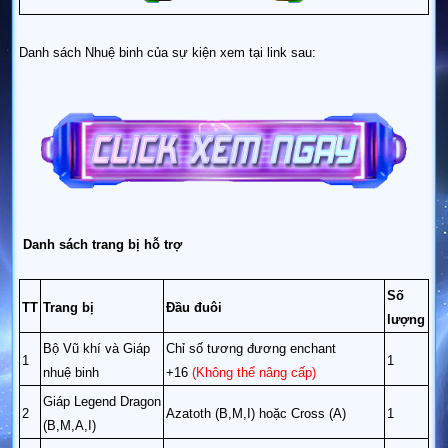
Danh sách Nhuệ binh của sự kiện xem tại link sau:
Danh sách trang bị hỗ trợ
Số
TT
Trang bị
Đầu đuôi
lượng
Bộ Vũ khí và Giáp
Chỉ số tương đương enchant
1
1
nhuệ binh
+16
(Không thể nâng cấp)
Giáp Legend Dragon
2
Azatoth (B,M,I) hoặc Cross (A)
1
(B,M,A,I)