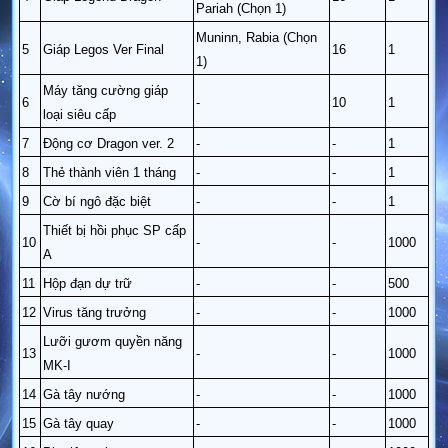
Pariah (Chọn 1)
Muninn, Rabia (Chọn
5
Giáp Legos Ver Final
16
1
1)
Máy tăng cường giáp
6
-
10
1
loại siêu cấp
7
Động cơ Dragon ver. 2
-
-
1
8
Thẻ thành viên 1 tháng
-
-
1
9
Cờ bí ngô đặc biệt
-
-
1
Thiết bị hồi phục SP cấp
10
-
-
1000
A
11
Hộp đạn dự trữ
-
-
500
12
Virus tăng trưởng
-
-
1000
Lưỡi gươm quyền năng
13
-
-
1000
MK-I
14
Gà tây nướng
-
-
1000
15
Gà tây quay
-
-
1000