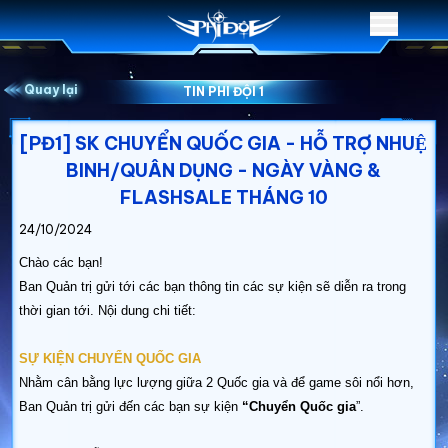
Quay lại
TIN PHI ĐỘI 1
[PĐ1] SK CHUYỂN QUỐC GIA - HỖ TRỢ NHUỆ
BINH/QUÂN DỤNG - NGÀY VÀNG &
FLASHSALE THÁNG 10
24/10/2024
Chào các bạn!
Ban Quản trị gửi tới các bạn thông tin các sự kiện sẽ diễn ra trong
thời gian tới. Nội dung chi tiết:
SỰ KIỆN CHUYỂN QUỐC GIA
Nhằm cân bằng lực lượng giữa 2 Quốc gia và để game sôi nổi hơn,
Ban Quản trị gửi đến các bạn sự kiện
“Chuyển Quốc gia
”.