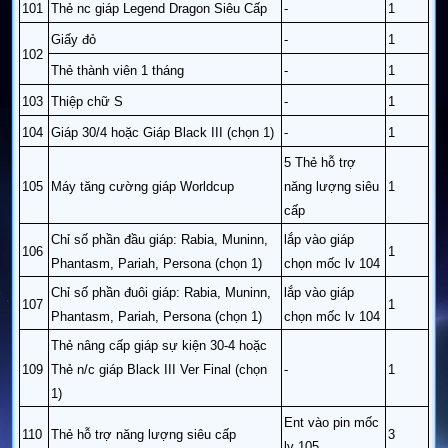
101
Thẻ nc giáp Legend Dragon Siêu Cấp
-
1
Giấy đỏ
-
1
102
Thẻ thành viên 1 tháng
-
1
103
Thiệp chữ S
-
1
104
Giáp 30/4 hoặc Giáp Black III (chọn 1)
-
1
5 Thẻ hỗ trợ
105
Máy tăng cường giáp Worldcup
năng lượng siêu
1
cấp
Chỉ số phần đầu giáp: Rabia, Muninn,
lắp vào giáp
106
1
Phantasm, Pariah, Persona (chọn 1)
chọn mốc lv 104
Chỉ số phần đuôi giáp: Rabia, Muninn,
lắp vào giáp
107
1
Phantasm, Pariah, Persona (chọn 1)
chọn mốc lv 104
Thẻ nâng cấp giáp sự kiện 30-4 hoặc
109
Thẻ n/c giáp Black III Ver Final (chọn
-
1
1)
Ent vào pin mốc
110
Thẻ hỗ trợ năng lượng siêu cấp
3
lv 105