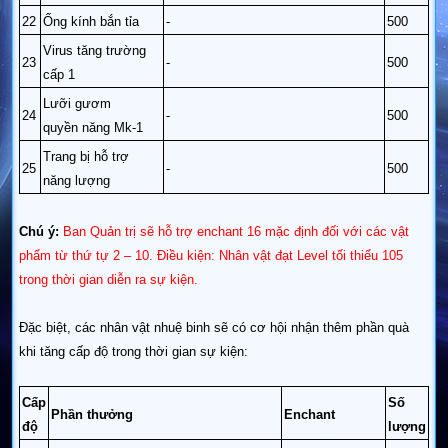
22
Ống kính bắn tỉa
-
500
Virus tăng trường
23
-
500
cấp 1
Lưỡi gươm
24
-
500
quyền năng Mk-1
Trang bị hỗ trợ
25
-
500
năng lượng
Chú ý:
Ban Quản trị sẽ hỗ trợ enchant 16 mặc định đ
ối với các vật
phẩm từ thứ tự 2 – 10. Điều kiện: Nhân vật đạt Level tối thiểu 105
trong thời gian diễn ra sự kiện.
Đặc biệt, các nhân vật nhuệ binh sẽ có cơ hội nhận thêm phần quà
khi tăng cấp độ trong thời gian sự kiện:
Cấp
Số
Phần thưởng
Enchant
độ
lượng