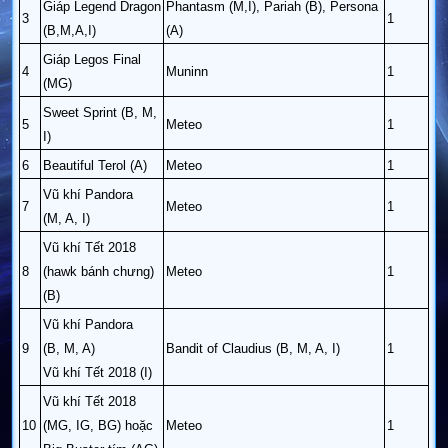
Giáp Legend Dragon
Phantasm (M,I), Pariah (B), Persona
3
1
(B,M,A,I)
(A)
Giáp Legos Final
4
Muninn
1
(MG)
Sweet Sprint (B, M,
5
Meteo
1
I)
6
Beautiful Terol (A)
Meteo
1
Vũ khí Pandora
7
Meteo
1
(M, A, I)
Vũ khí Tết 2018
8
(hawk bánh chưng)
Meteo
1
(B)
Vũ khí Pandora
9
(B, M, A)
Bandit of Claudius (B, M, A, I)
1
Vũ khí Tết 2018 (I)
Vũ khí Tết 2018
10
(MG, IG, BG) hoặc
Meteo
1