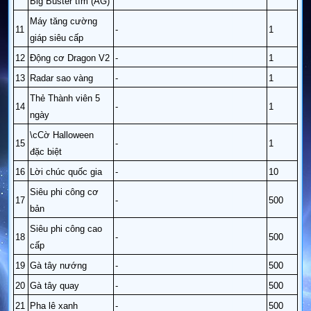
Big Buster tím (AG)
Máy tăng cường
11
-
1
giáp siêu cấp
12
Động cơ Dragon V2
-
1
13
Radar sao vàng
-
1
Thẻ Thành viên 5
14
-
1
ngày
\cCờ Halloween
15
-
1
đặc biệt
16
Lời chúc quốc gia
-
10
Siêu phi công cơ
17
-
500
bản
Siêu phi công cao
18
-
500
cấp
19
Gà tây nướng
-
500
20
Gà tây quay
-
500
21
Pha lê xanh
-
500