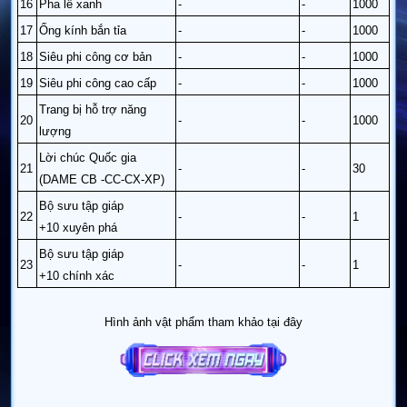
16
Pha lê xanh
-
-
1000
17
Ống kính bắn tỉa
-
-
1000
18
Siêu phi công cơ bản
-
-
1000
19
Siêu phi công cao cấp
-
-
1000
Trang bị hỗ trợ năng
20
-
-
1000
lượng
Lời chúc Quốc gia
21
-
-
30
(DAME CB -CC-CX-XP)
Bộ sưu tập giáp
22
-
-
1
+10 xuyên phá
Bộ sưu tập giáp
23
-
-
1
+10 chính xác
Hình ảnh vật phẩm tham khảo tại đây