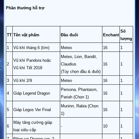
Phần thưởng hỗ trợ
Số
TT
Tên vật phẩm
Đầu đuôi
Enchant
lượng
1
Vũ khí tháng 6 (tím)
Meteo
16
1
Meteo, Lion, Bandit,
Vũ khí Pandora hoặc
2
Claudius
16
1
Vũ khí Tết 2018
(Tùy chọn đầu & đuôi)
3
Vũ khí 2/9
Meteo
16
1
Persona, Phantasm,
4
Giáp Legend Dragon
16
1
Pariah (Chọn 1)
Muninn, Rabia (Chọn
5
Giáp Legos Ver Final
16
1
1)
Máy tăng cường giáp
6
-
10
1
loại siêu cấp
7
Động cơ Dragon ver. 2
-
-
1