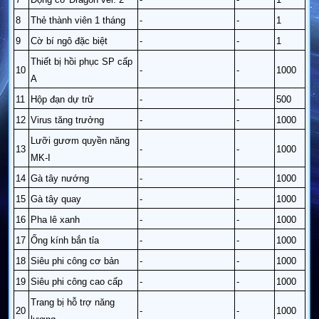
8
Thẻ thành viên 1 tháng
-
-
1
9
Cờ bí ngô đặc biệt
-
-
1
Thiết bị hồi phục SP cấp
10
-
-
1000
A
11
Hộp đạn dự trữ
-
-
500
12
Virus tăng trưởng
-
-
1000
Lưỡi gươm quyền năng
13
-
-
1000
MK-I
14
Gà tây nướng
-
-
1000
15
Gà tây quay
-
-
1000
16
Pha lê xanh
-
-
1000
17
Ống kính bắn tỉa
-
-
1000
18
Siêu phi công cơ bản
-
-
1000
19
Siêu phi công cao cấp
-
-
1000
Trang bị hỗ trợ năng
20
-
-
1000