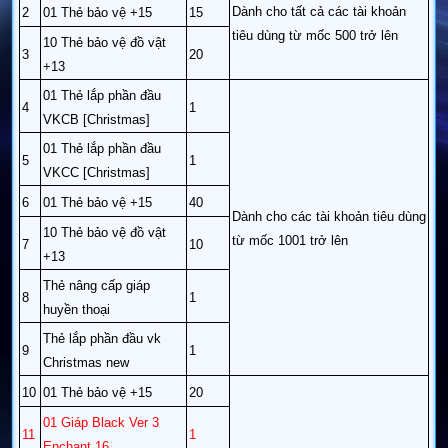
Dành cho tất cả các tài khoản
2
01 Thẻ bảo vệ +15
15
tiêu dùng từ mốc 500 trở lên
10 Thẻ bảo vệ đồ vật
3
20
+13
01 Thẻ lắp phần đầu
4
1
VKCB [Christmas]
01 Thẻ lắp phần đầu
5
1
VKCC [Christmas]
6
01 Thẻ bảo vệ +15
40
Dành cho các tài khoản tiêu dùng
10 Thẻ bảo vệ đồ vật
từ mốc 1001 trở lên
7
10
+13
Thẻ nâng cấp giáp
8
1
huyền thoại
Thẻ lắp phần đầu vk
9
1
Christmas new
10
01 Thẻ bảo vệ +15
20
01 Giáp Black Ver 3
11
1
Enchant 16