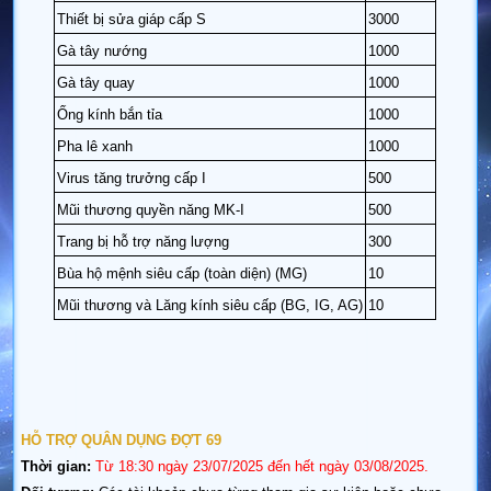
Thiết bị sửa giáp cấp S
3000
Gà tây nướng
1000
Gà tây quay
1000
Ống kính bắn tỉa
1000
Pha lê xanh
1000
Virus tăng trưởng cấp I
500
Mũi thương quyền năng MK-I
500
Trang bị hỗ trợ năng lượng
300
Bùa hộ mệnh siêu cấp (toàn diện) (MG)
10
Mũi thương và Lăng kính siêu cấp (BG, IG, AG)
10
HỖ TRỢ QUÂN DỤNG ĐỢT 69
Thời gian:
Từ
18:30
ngày 23/07/2025 đến hết ngày 03/08/2025.