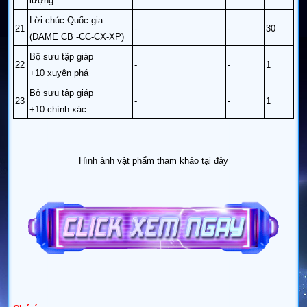
lượng
Lời chúc Quốc gia
21
-
-
30
(DAME CB -CC-CX-XP)
Bộ sưu tập giáp
22
-
-
1
+10 xuyên phá
Bộ sưu tập giáp
23
-
-
1
+10 chính xác
Hình ảnh vật phẩm tham khảo tại đây