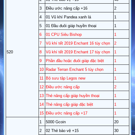
3
Điều ước nâng cấp +16
2
4
01 Vũ khí Pandea xanh lá
1
5
01 Đầu đuôi giáp huyền thoại
1
6
01 CPU Siêu Bishop
1
7
Vũ khí tết 2019 Enchant 16 tùy chọn
2
520
8
Vũ khí tết 2019 Enchant 17 tùy chọn
1
9
Phần đầu hoặc đuôi giáp đặc biệt
1
10
Radar Terran Enchant 5 tùy chọn
1
11
Bộ sưu tập Legos new
1
12
Điều ước nâng cấp
2
13
Thẻ nâng cấp giáp huyền thoại
1
14
Thẻ nâng cấp giáp đặc biệt
1
15
Điều ước nâng cấp +17 ​
1
1
5000 Gcoin
20
2
02 Thẻ bảo vệ +15
30