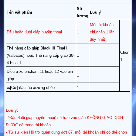
Số
Tên vật phẩm
Lưu ý
lượng
Mỗi tài khoản
Đầu hoặc đuôi giáp huyền thoại
1
chỉ nhận 1 lần
duy nhất
Thẻ nâng cấp giáp Black III Final I
Chọn
(Valbatos) hoặc Thẻ nâng cấp giáp 30-
1
1
4 Final I
Điều ước enchant 11 hoặc 12 vào pin
1
giáp
\c[Cờ] đầu lâu xương chéo
1
Lưu ý:
- “Đầu đuôi giáp huyền thoại” sẽ trao vào giáp KHÔNG GIAO DỊCH
ĐƯỢC có trong tài khoản.
- Từ sự kiện Hỗ trợ quân dụng đợt 67, mỗi tài khoản chỉ có thể chọn