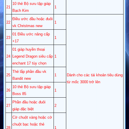
10 thẻ Bộ sưu tập giáp
21
1
Bạch Kim
Điều ước đầu hoặc đuôi
22
1
vk Christmas new
01 Điều ước nâng cấp
23
1
+17 ​
01 giáp huyền thoại
24
Legend Dragon siêu cấp
1
enchant 17 tùy chọn
Thẻ lắp phần đầu vk
25
1
Dành cho các tài khoản tiêu dùng
Bandit new
từ mốc 3000 trở lên
10 thẻ Bộ sưu tập giáp
26
1
Boss 85
Phần đầu hoặc đuôi
27
2
giáp đặc biệt
Cờ chuột vàng hoặc cờ
chuột bạc hoặc thẻ
28
1