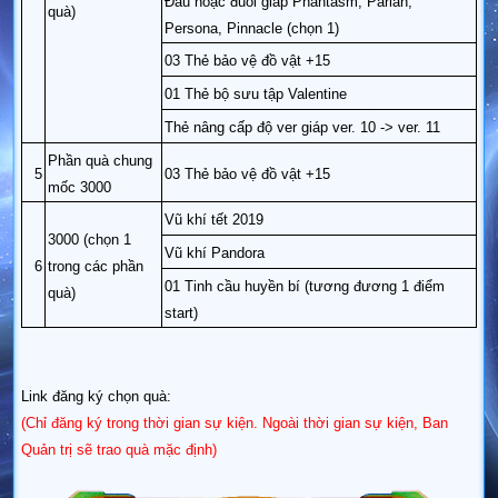
Đầu hoặc đuôi giáp Phantasm, Pariah,
quà)
Persona, Pinnacle (chọn 1)
03 Thẻ bảo vệ đồ vật +15
01 Thẻ bộ sưu tập Valentine
Thẻ nâng cấp độ ver giáp ver. 10 -> ver. 11
Phần quà chung
5
03 Thẻ bảo vệ đồ vật +15
mốc 3000
Vũ khí tết 2019
3000 (chọn 1
Vũ khí Pandora
6
trong các phần
01 Tinh cầu huyền bí (tương đương 1 điểm
quà)
start)
Link đăng ký chọn quà:
(Chỉ đăng ký trong thời gian sự kiện. Ngoài thời gian sự kiện, Ban
Quản trị sẽ trao quà mặc định)