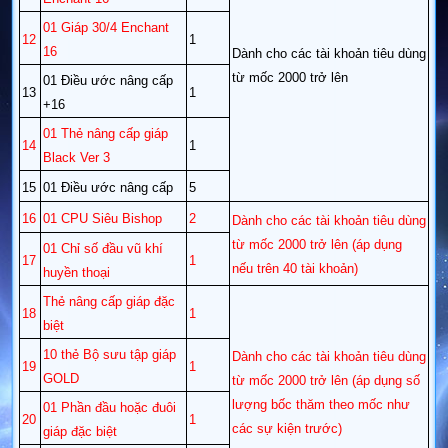
01 Giáp 30/4 Enchant
12
1
16
Dành cho các tài khoản tiêu dùng
từ mốc 2000 trở lên
01 Điều ước nâng cấp
13
1
+16
01 Thẻ nâng cấp giáp
14
1
Black Ver 3
15
01 Điều ước nâng cấp
5
16
01 CPU Siêu Bishop
2
Dành cho các tài khoản tiêu dùng
từ mốc 2000 trở lên (áp dụng
01 Chỉ số đầu vũ khí
17
1
nếu trên 40 tài khoản)
huyền thoại
Thẻ nâng cấp giáp đặc
18
1
biệt
10 thẻ Bộ sưu tập giáp
Dành cho các tài khoản tiêu dùng
19
1
GOLD
từ mốc 2000 trở lên (áp dụng số
lượng bốc thăm theo mốc như
01 Phần đầu hoặc đuôi
20
1
các sự kiện trước)
giáp đặc biệt