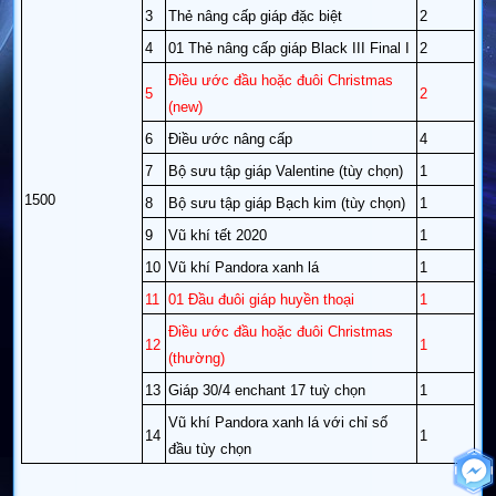
3
Thẻ nâng cấp giáp đặc biệt
2
4
01 Thẻ nâng cấp giáp Black III Final I
2
Điều ước đầu hoặc đuôi Christmas
5
2
(new)
6
Điều ước nâng cấp
4
7
Bộ sưu tập giáp Valentine (tùy chọn)
1
1500
8
Bộ sưu tập giáp Bạch kim (tùy chọn)
1
9
Vũ khí tết 2020
1
10
Vũ khí Pandora xanh lá
1
11
01 Đầu đuôi giáp huyền thoại
1
Điều ước đầu hoặc đuôi Christmas
12
1
(thường)
13
Giáp 30/4 enchant 17 tuỳ chọn
1
Vũ khí Pandora xanh lá với chỉ số
14
1
đầu tùy chọn