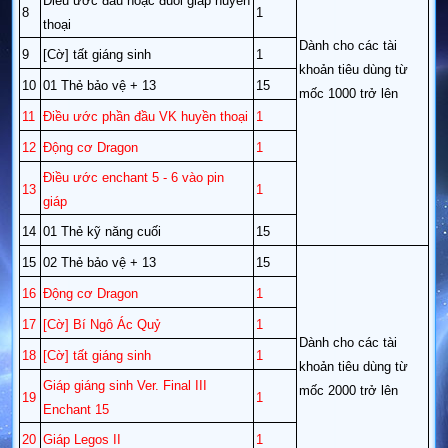
Điều ước đầu hoặc đuôi giáp huyền
8
1
thoại
Dành cho các tài
9
[Cờ] tất giáng sinh
1
khoản tiêu dùng từ
10
01 Thẻ bảo vệ + 13
15
mốc 1000 trở lên
11
Điều ước phần đầu VK huyền thoại
1
12
Động cơ Dragon
1
Điều ước enchant 5 - 6 vào pin
13
1
giáp
14
01 Thẻ kỹ năng cuối
15
15
02 Thẻ bảo vệ + 13
15
16
Động cơ Dragon
1
17
[Cờ] Bí Ngô Ác Quỷ
1
Dành cho các tài
18
[Cờ] tất giáng sinh
1
khoản tiêu dùng từ
Giáp giáng sinh Ver. Final III
mốc 2000 trở lên
19
1
Enchant 15
20
Giáp Legos II
1