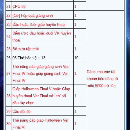
21
CPU 88
1
22
[Cờ] hộp quà giáng sinh
1
23
Đầu hoặc đuôi giáp huyền thoại
1
Điều ước đầu hoặc đuôi VK huyền
24
1
thoại
25
Bộ sưu tập mới
1
26
05 Thẻ bảo vệ + 13
10
Thẻ nâng cấp giáp giáng sinh Ver.
Dành cho các tài
27
Final IV hoặc giáp giáng sinh Ver.
1
khoản tiêu dùng từ
Final IV
mốc 5000 trở lên
Giáp Halloween Final V hoặc Giáp
28
huyền thoại Ver Final với chỉ số
1
đầu tùy chọn
29
Câu đối đỏ
1
Thẻ nâng cấp giáp Halloween Ver
30
1
Final VI