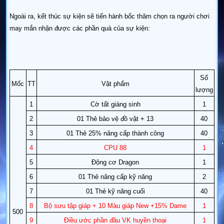
Ngoài ra, kết thúc sự kiện sẽ tiến hành bốc thăm chọn ra người chơi
may mắn nhận được các phần quà của sự kiện:
Số
Mốc
TT
Vật phẩm
lượng
1
Cờ tất giáng sinh
1
2
01 Thẻ bảo vệ đồ vật + 13
40
3
01 Thẻ 25% nâng cấp thành công
40
4
CPU 88
1
5
Động cơ Dragon
1
6
01 Thẻ nâng cấp kỹ năng
2
7
01 Thẻ kỹ năng cuối
40
8
Bộ sưu tập giáp + 10 Màu giáp New +15% Dame
1
500
9
Điều ước phần đầu VK huyền thoại
1