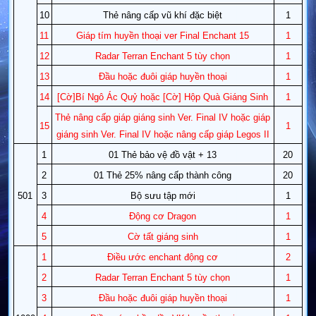
10
Thẻ nâng cấp vũ khí đặc biệt
1
11
Giáp tím huyền thoại ver Final Enchant 15
1
12
Radar Terran Enchant 5 tùy chọn
1
13
Đầu hoặc đuôi giáp huyền thoại
1
14
[Cờ]Bí Ngô Ác Quỷ hoặc [Cờ] Hộp Quà Giáng Sinh
1
Thẻ nâng cấp giáp giáng sinh Ver. Final IV hoặc giáp
15
1
giáng sinh Ver. Final IV hoặc nâng cấp giáp Legos II
1
01 Thẻ bảo vệ đồ vật + 13
20
2
01 Thẻ 25% nâng cấp thành công
20
501
3
Bộ sưu tập mới
1
4
Động cơ Dragon
1
5
Cờ tất giáng sinh
1
1
Điều ước enchant động cơ
2
2
Radar Terran Enchant 5 tùy chọn
1
3
Đầu hoặc đuôi giáp huyền thoại
1