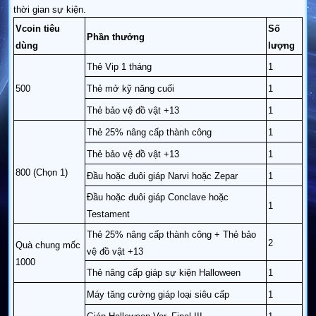
thời gian sự kiện.
Vcoin tiêu
Số
Phần thưởng
dùng
lượng
Thẻ Vip 1 tháng
1
500
Thẻ mở kỹ năng cuối
1
Thẻ bảo vệ đồ vật +13
1
Thẻ 25% nâng cấp thành công
1
Thẻ bảo vệ đồ vật +13
1
800 (Chọn 1)
Đầu hoặc đuôi giáp Narvi hoặc Zepar
1
Đầu hoặc đuôi giáp Conclave hoặc
1
Testament
Thẻ 25% nâng cấp thành công + Thẻ bảo
2
Quà chung mốc
vệ đồ vật +13
1000
Thẻ nâng cấp giáp sự kiện Halloween
1
Máy tăng cường giáp loại siêu cấp
1