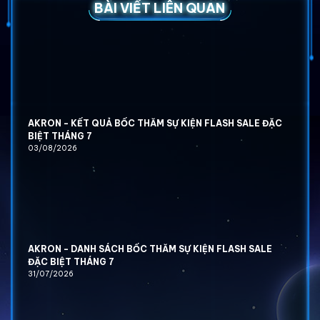
BÀI VIẾT LIÊN QUAN
AKRON - KẾT QUẢ BỐC THĂM SỰ KIỆN FLASH SALE ĐẶC
BIỆT THÁNG 7
03/08/2026
AKRON - DANH SÁCH BỐC THĂM SỰ KIỆN FLASH SALE
ĐẶC BIỆT THÁNG 7
31/07/2026