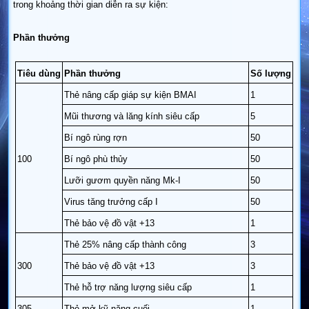
trong khoảng thời gian diễn ra sự kiện:
Phần thưởng
Tiêu dùng
Phần thưởng
Số lượng
Thẻ nâng cấp giáp sự kiện BMAI
1
Mũi thương và lăng kính siêu cấp
5
Bí ngô rùng rợn
50
100
Bí ngô phù thủy
50
Lưỡi gươm quyền năng Mk-I
50
Virus tăng trưởng cấp I
50
Thẻ bảo vệ đồ vật +13
1
Thẻ 25% nâng cấp thành công
3
300
Thẻ bảo vệ đồ vật +13
3
Thẻ hỗ trợ năng lượng siêu cấp
1
305
Thẻ mở kỹ năng cuối
1