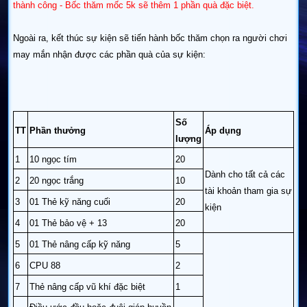
thành công - Bốc thăm mốc 5k sẽ thêm 1 phần quà đặc biệt.
Ngoài ra, kết thúc sự kiện sẽ tiến hành bốc thăm chọn ra người chơi
may mắn nhận được
các phần quà của sự kiện:
Số
TT
Phần thưởng
Áp dụng
lượng
1
10 ngọc tím
20
Dành cho tất cả các
2
20 ngọc trắng
10
tài khoản tham gia sự
3
01 Thẻ kỹ năng cuối
20
kiện
4
01 Thẻ bảo vệ + 13
20
5
01 Thẻ nâng cấp kỹ năng
5
6
CPU 88
2
7
Thẻ nâng cấp vũ khí đặc biệt
1