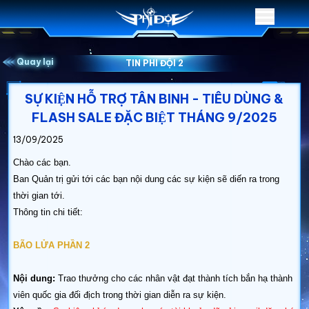
Quay lại
TIN PHI ĐỘI 2
SỰ KIỆN HỖ TRỢ TÂN BINH - TIÊU DÙNG &
FLASH SALE ĐẶC BIỆT THÁNG 9/2025
13/09/2025
Chào các bạn.
Ban Quản trị gửi tới các bạn nội dung các sự kiện sẽ diến ra trong
thời gian tới.
Thông tin chi tiết:
BÃO LỬA PHẦN 2
Nội dung:
T
rao thưởng cho các nhân vật đạt thành tích bắn hạ thành
viên quốc gia đối địch trong thời gian diễn ra sự kiện.