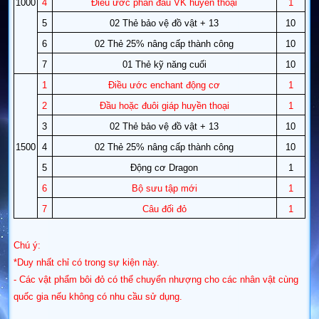
1000
4
Điều ước phần đầu VK huyền thoại
1
5
02 Thẻ bảo vệ đồ vật + 13
10
6
02 Thẻ 25% nâng cấp thành công
10
7
01 Thẻ kỹ năng cuối
10
1
Điều ước enchant động cơ
1
2
Đầu hoặc đuôi giáp huyền thoại
1
3
02 Thẻ bảo vệ đồ vật + 13
10
1500
4
02 Thẻ 25% nâng cấp thành công
10
5
Động cơ Dragon
1
6
Bộ sưu tập mới
1
7
Câu đối đỏ
1
Chú ý:
*Duy nhất chỉ có trong sự kiện này.
- Các vật phẩm bôi đỏ có thể chuyển nhượng cho các nhân vật cùng
quốc gia nếu không có nhu cầu sử dụng.